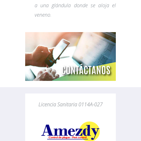
a una glándula donde se aloja el
veneno.
Licencia Sanitaria 0114A-027