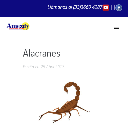
Llámanos al
(33)3660 4287
||
Alacranes
Escrito en
25 Abril 2017
.