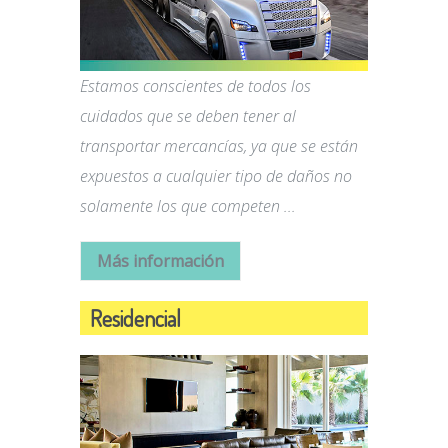
Estamos conscientes de todos los
cuidados que se deben tener al
transportar mercancías, ya que se están
expuestos a cualquier tipo de daños no
solamente los que competen ...
Más información
Residencial