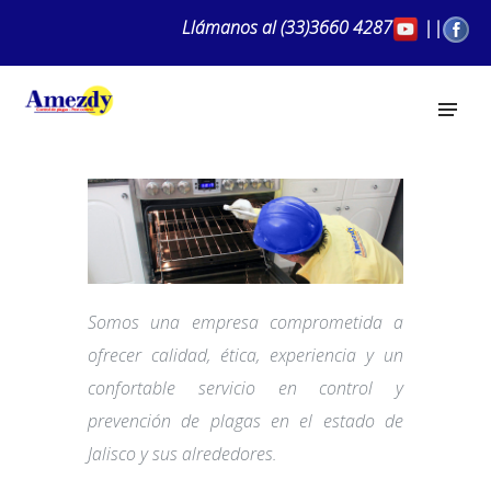
Llámanos al
(33)3660 4287
||
Somos una empresa comprometida a
ofrecer calidad, ética, experiencia y un
confortable servicio en control y
prevención de plagas en el estado de
Jalisco y sus alrededores.