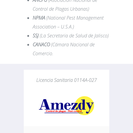
ANCPU
(Asociación Nacional de
Control de Plagas Urbanas)
NPMA
(National Pest Management
Association – U.S.A.)
SSJ
(La Secretaria de Salud de Jalisco)
CANACO
(Cámara Nacional de
Comercio.
Licencia Sanitaria 0114A-027