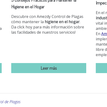
Impec
Higiene en el Hogar
En el
Descubre con Amezdy Control de Plagas
indust
cómo mantener la
higiene en el hogar
.
vital 
Da click hoy para más información sobre
a
ambien
las facilidades de nuestros servicios!
En
Am
implem
manten
libre 
emple
Leer más
rol de Plagas