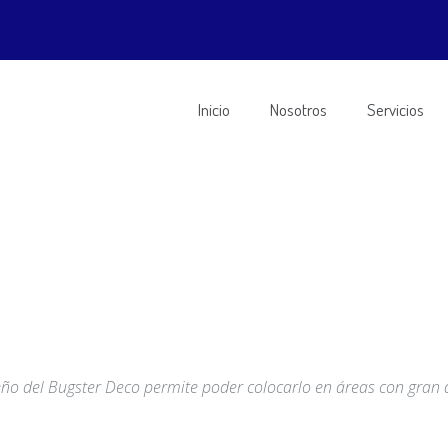
Inicio
Nosotros
Servicios
seño del Bugster Deco permite poder colocarlo en áreas con gran