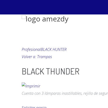
Profesional
BLACK HUNTER
Volver a: Trampas
BLACK THUNDER
Cuenta con 3 lámparas inastillables, rejilla de segu
Solicitar precio