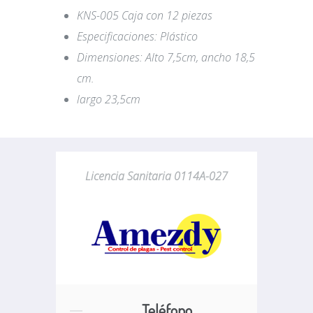
KNS-005 Caja con 12 piezas
Especificaciones: Plástico
Dimensiones: Alto 7,5cm, ancho 18,5
cm.
largo 23,5cm
Licencia Sanitaria 0114A-027
Teléfono