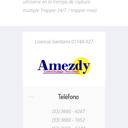
utilizarse en la trampa de captura
multiple Trapper 24/7. ( trapper max)
Licencia Sanitaria 0114A-027
Teléfono
(33) 3660 - 4287
(33) 3660 - 1652