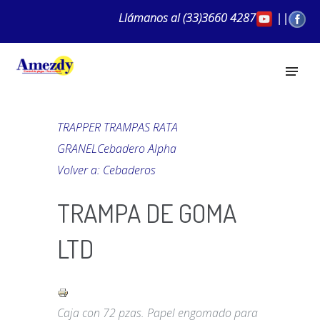
Llámanos al
(33)3660 4287
||
TRAPPER TRAMPAS RATA
GRANEL
Cebadero Alpha
Volver a: Cebaderos
TRAMPA DE GOMA
LTD
Caja con 72 pzas. Papel engomado para