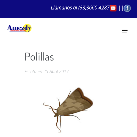
Llámanos al
(33)3660 4287
||
Polillas
Escrito en
25 Abril 2017
.